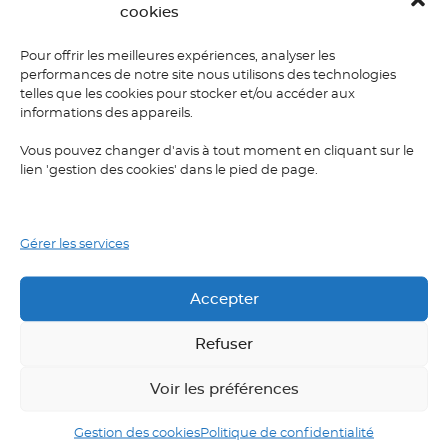
cookies
Joyeuse Journée
Pour offrir les meilleures expériences, analyser les
performances de notre site nous utilisons des technologies
européenne des
telles que les cookies pour stocker et/ou accéder aux
langues !
informations des appareils.
Vous pouvez changer d'avis à tout moment en cliquant sur le
Comment allez-vous la célébrer ?
lien 'gestion des cookies' dans le pied de page.
Le
4 octobre 2022
.
Gérer les services
ACTUALITÉS
/
ANGLAIS
/
ESPAGNOL
/
FLE
/
INTERCULTUREL
Accepter
Le 26 septembre est la Journée européenne des
langues, créée en 2001 pour promouvoir la
Refuser
sensibilisation aux langues régionales
Voir les préférences
Lire la suite
Gestion des cookies
Politique de confidentialité