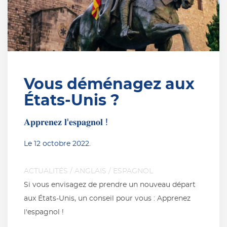
Vous déménagez aux
États-Unis ?
𝐀𝐩𝐩𝐫𝐞𝐧𝐞𝐳 𝐥'𝐞𝐬𝐩𝐚𝐠𝐧𝐨𝐥 !
Le
12 octobre 2022
.
ACTUALITÉS
/
ANGLAIS
/
ESPAGNOL
Si vous envisagez de prendre un nouveau départ
aux États-Unis, un conseil pour vous : Apprenez
l'espagnol !