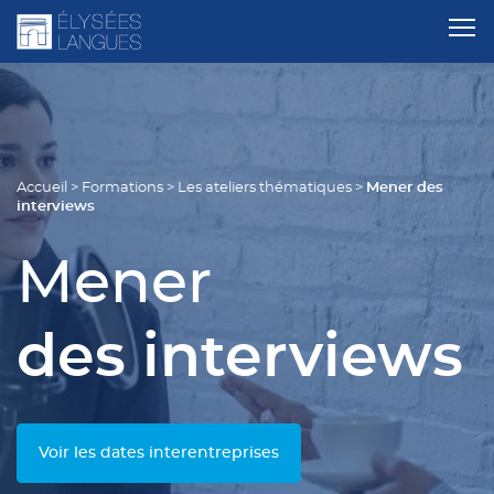
Mener des
Accueil
>
Formations
>
Les ateliers thématiques
>
interviews
Mener
des interviews
Voir les dates interentreprises