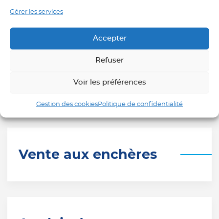
Gérer les services
Autres thèmes sur demande.
Accepter
Refuser
Voir les préférences
Mener des interviews
Gestion des cookies
Politique de confidentialité
Vente aux enchères