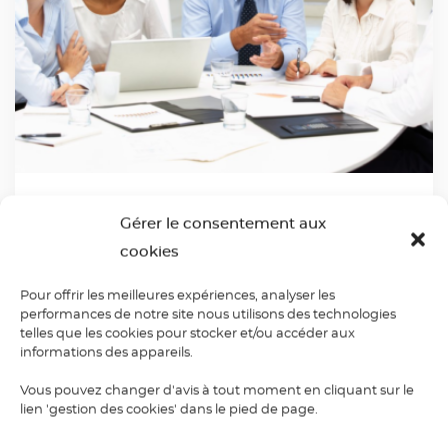
Stage d’anglais intensif :
Gérer le consentement aux
la semaine
NON-STOP®
cookies
pour vite changer de niveau
Pour offrir les meilleures expériences, analyser les
performances de notre site nous utilisons des technologies
telles que les cookies pour stocker et/ou accéder aux
informations des appareils.
Vous pouvez changer d'avis à tout moment en cliquant sur le
lien 'gestion des cookies' dans le pied de page.