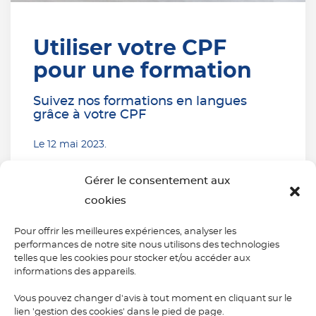
Utiliser votre CPF
pour une formation
Suivez nos formations en langues
grâce à votre CPF
Le
12 mai 2023
.
Gérer le consentement aux
ALLEMAND
/
AMÉRICAIN
/
ANGLAIS
/
ASTUCES
/
cookies
CHINOIS
/
ESPAGNOL
/
FLE
/
FORMATIONS
/
ITALIEN
/
RUSSE
Pour offrir les meilleures expériences, analyser les
Un compte professionnel de formation est un
performances de notre site nous utilisons des technologies
dispositif créé en 2015 qui permet à tous les actifs
telles que les cookies pour stocker et/ou accéder aux
informations des appareils.
de financer leur formation.
Vous pouvez changer d'avis à tout moment en cliquant sur le
Lire la suite
lien 'gestion des cookies' dans le pied de page.