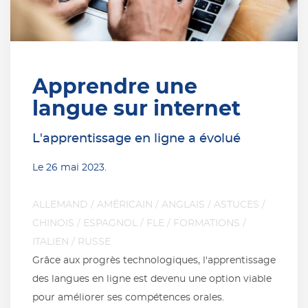
Apprendre une
langue sur internet
L'apprentissage en ligne a évolué
Le
26 mai 2023
.
ALLEMAND
/
AMÉRICAIN
/
ANGLAIS
/
ASTUCES
/
CHINOIS
/
ESPAGNOL
/
FLE
/
FORMATIONS
/
ITALIEN
/
RUSSE
Grâce aux progrès technologiques, l'apprentissage
des langues en ligne est devenu une option viable
pour améliorer ses compétences orales.