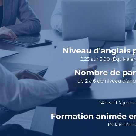
Niveau d'anglais 
2,25 sur 5,00 (Équivale
Nombre de par
de 2 à 6 de niveau d’a
14h soit 2 jours
Formation animée e
Délais d’ac