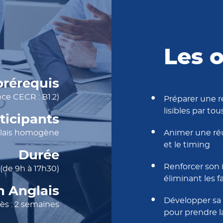
Les o
prérequis
nce CECR : B1.2)
Préparer une r
lisibles par tou
ticipants
nglais homogène
Animer une réu
et le timing
Durée
Renforcer son i
 (de 9h à 17h30)
éliminant les f
n Anglais
Développer sa
cès : 2 semaines
pour prendre la