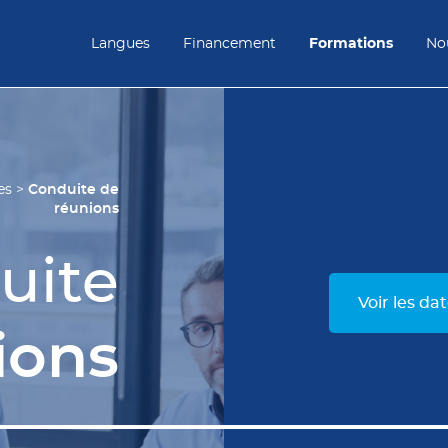
Langues
Financement
Formations
Nou
Conduite de
es
>
réunions
uite
Voir les da
ions