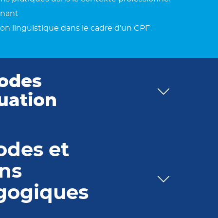
enant
ion linguistique dans le cadre d’un CPF
odes
uation
des et
ns
gogiques