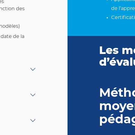
es
de l’appr
onction des
Certificat
(modèles)
 date de la
Les m
d’éval
Métho
moye
péda