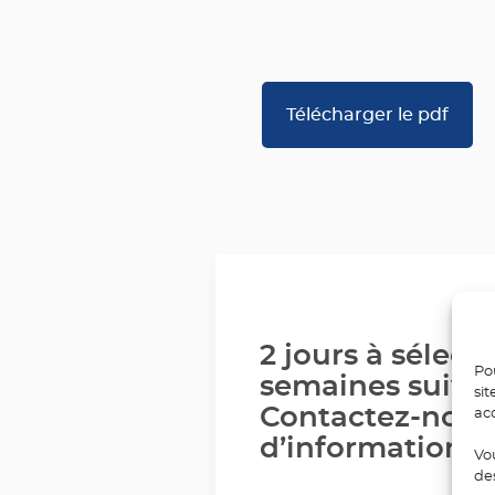
Télécharger le pdf
2 jours à sélect
Pou
semaines suivan
sit
Contactez-nous
ac
d’informations.
Vo
de