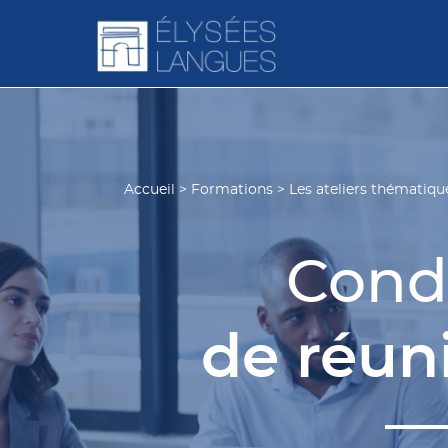
Accueil
>
Formations
>
Les ateliers thématiqu
Cond
de réun