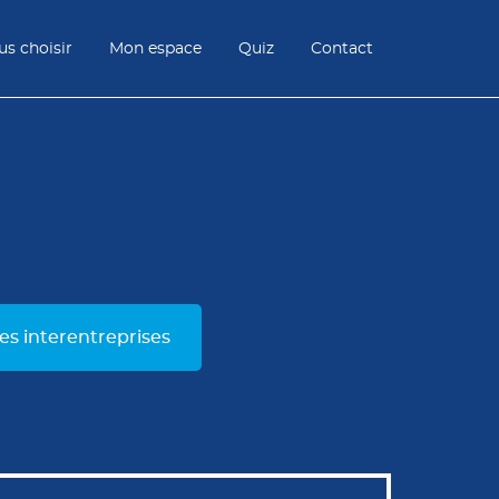
s choisir
Mon espace
Quiz
Contact
tes interentreprises