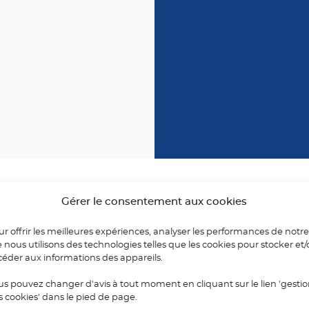
Gérer le consentement aux cookies
ionner parmi les
r offrir les meilleures expériences, analyser les performances de notre
tes.
e nous utilisons des technologies telles que les cookies pour stocker et
 pour plus
céder aux informations des appareils.
us pouvez changer d'avis à tout moment en cliquant sur le lien 'gesti
s cookies' dans le pied de page.