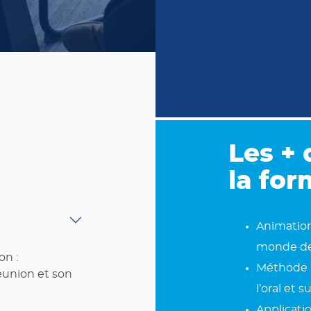
Les + 
la for
Animation
monde de 
on :
Méthode 
éunion et son
l’oral et 
Applicati