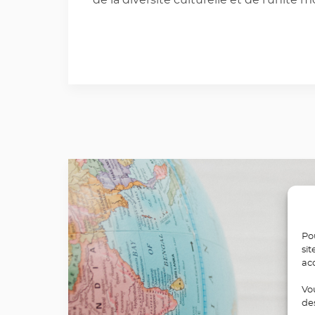
de la diversité culturelle et de l'unité m
Pou
sit
ac
Vo
de