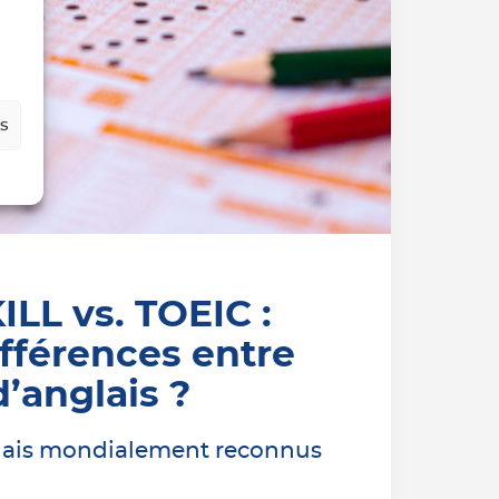
es
LL vs. TOEIC :
ifférences entre
d’anglais ?
glais mondialement reconnus