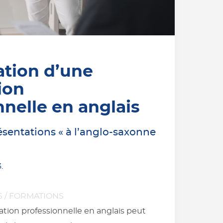
ation d’une
ion
nnelle en anglais
ésentations « à l’anglo-saxonne
3
.
S
/
FORMATIONS
tion professionnelle en anglais peut