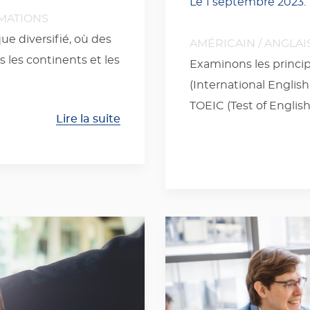
Le
1 septembre 2023
.
MATIONS
e diversifié, où des
AMÉRICAIN
/
ANGLAI
s les continents et les
Examinons les principa
(International Englis
TOEIC (Test of Englis
Lire la suite