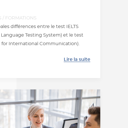
S
/
FORMATIONS
les différences entre le test IELTS
h Language Testing System) et le test
h for International Communication).
Lire la suite