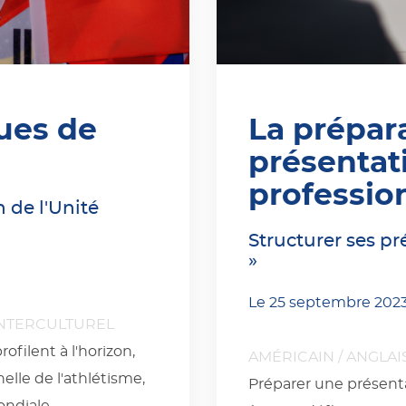
ues de
La prépar
présentat
professio
 de l'Unité
Structurer ses pr
»
Le
25 septembre 202
NTERCULTUREL
filent à l'horizon,
AMÉRICAIN
/
ANGLAI
lle de l'athlétisme,
Préparer une présenta