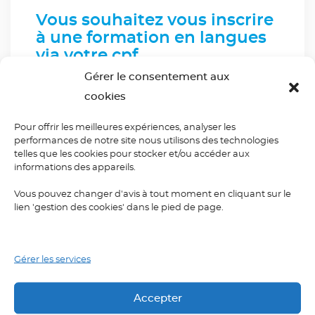
Vous souhaitez vous inscrire
à une formation en langues
via votre cpf
Gérer le consentement aux
Cliquez sur «
Je crée mon compte
» et complétez
cookies
le formulaire.
Pour offrir les meilleures expériences, analyser les
Vous êtes déjà inscrit
performances de notre site nous utilisons des technologies
telles que les cookies pour stocker et/ou accéder aux
informations des appareils.
Connectez-vous, indiquez le test certifiant de
votre choix (“BRIGHT”, par exemple) et le code
Vous pouvez changer d'avis à tout moment en cliquant sur le
lien 'gestion des cookies' dans le pied de page.
postal 75017 Paris.
Saisissez le nom de l’organisme, ÉLYSÉES
Gérer les services
LANGUES puis sélectionnez votre formation.
Accepter