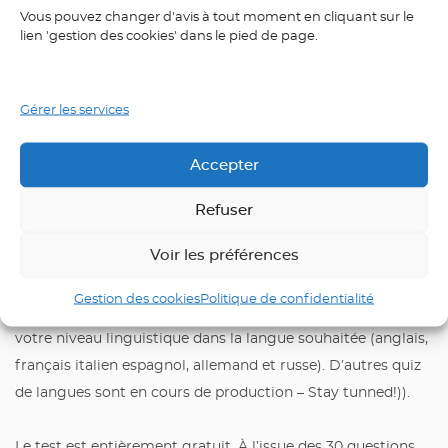
Vous pouvez changer d'avis à tout moment en cliquant sur le
lien 'gestion des cookies' dans le pied de page.
Gérer les services
Accepter
Refuser
D’autres quiz à venir…
Voir les préférences
Gestion des cookies
Politique de confidentialité
ÉLYSÉES LANGUES vous permet, grâce à ces quiz, d’évaluer
votre niveau linguistique dans la langue souhaitée (anglais,
français italien espagnol, allemand et russe). D’autres quiz
de langues sont en cours de production – Stay tunned!)).
Le test est entièrement gratuit. À l’issue des 30 questions