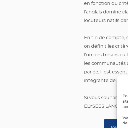
en fonction du critè
l’anglais domine cl
locuteurs natifs da
En fin de compte, 
on définit les critè
l’un des trésors cu
les communautés qui
parlée, il est essen
intégrante de notr
Pou
Si vous souhaitez 
sit
ÉLYSÉES LANGUE
ac
Vo
de
Télécha