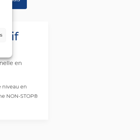
nsif
es
nelle en
 niveau en
aine NON-STOP®