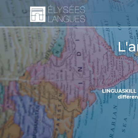
L'
LINGUASKILL v
différe