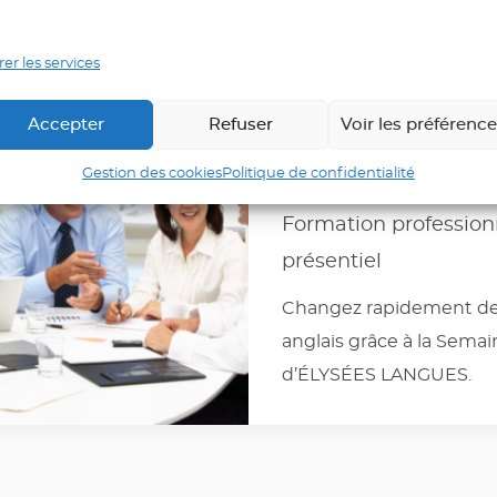
er les services
Stage inte
Accepter
Refuser
Voir les préférenc
d’anglais
Gestion des cookies
Politique de confidentialité
Formation profession
présentiel
Changez rapidement de
anglais grâce à la Sem
d’ÉLYSÉES LANGUES.