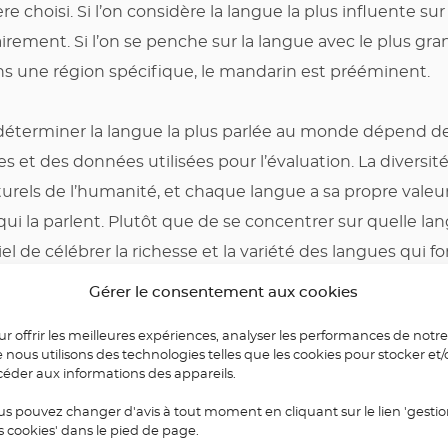
re choisi. Si l’on considère la langue la plus influente su
airement. Si l’on se penche sur la langue avec le plus g
ns une région spécifique, le mandarin est prééminent.
déterminer la langue la plus parlée au monde dépend d
res et des données utilisées pour l’évaluation. La diversit
lturels de l’humanité, et chaque langue a sa propre valeu
 la parlent. Plutôt que de se concentrer sur quelle lan
tiel de célébrer la richesse et la variété des langues qui fo
e monde globalisé.
Gérer le consentement aux cookies
r offrir les meilleures expériences, analyser les performances de notre
apprendre une nouvelle langue (tout en vous amusant !),
e nous utilisons des technologies telles que les cookies pour stocker et
S
contact@elylangues.com
/ 01.44.09.99.22.
céder aux informations des appareils.
us pouvez changer d'avis à tout moment en cliquant sur le lien 'gesti
s cookies' dans le pied de page.
rgez notre catalogue de formations professionnelles en