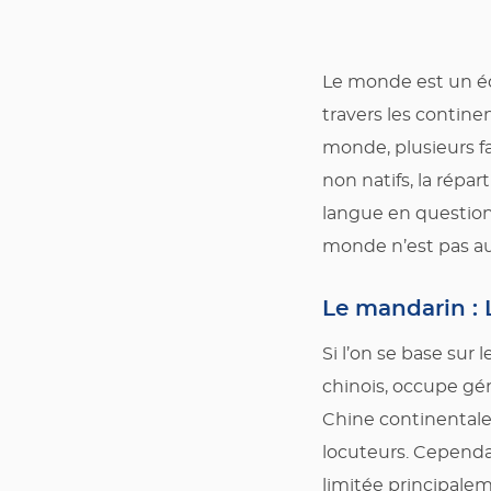
Le monde est un éco
travers les continen
monde, plusieurs f
non natifs, la répar
langue en question.
monde n’est pas auss
Le mandarin : 
Si l’on se base sur
chinois, occupe gén
Chine continentale
locuteurs. Cependa
limitée principalem