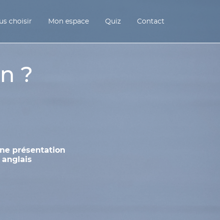
s choisir
Mon espace
Quiz
Contact
n ?
une présentation
 anglais