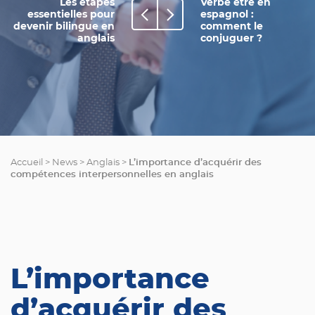
Les étapes
Verbe être en
essentielles pour
espagnol :
devenir bilingue en
comment le
anglais
conjuguer ?
L’importance d’acquérir des
Accueil
>
News
>
Anglais
>
compétences interpersonnelles en anglais
L’importance
d’acquérir des