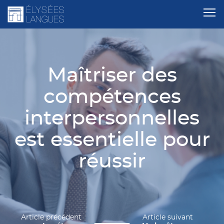
Maîtriser des
compétences
interpersonnelles
est essentielle pour
réussir
Article précédent
Article suivant