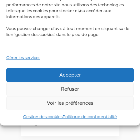
performances de notre site nous utilisons des technologies
telles que les cookies pour stocker et/ou accéder aux
informations des appareils.
Vous pouvez changer d'avis à tout moment en cliquant sur le
lien 'gestion des cookies' dans le pied de page.
Compétences
Gérer les services
interpersonnelles
Accepter
Formation à distance ou en
présentiel
Refuser
Découvrez notre formation pour
Voir les préférences
apprendre à maîtriser des
compétences interpersonnelles en
Gestion des cookies
Politique de confidentialité
anglais