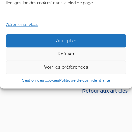
Nos coaching
lien 'gestion des cookies' dans le pied de page.
individuels en
entreprise
Gérer les services
l’entraînement grandeur nature
Accepter
Coaching individuel en entreprise
Refuser
En présentiel ou à distance
Voir les préférences
Gestion des cookies
Politique de confidentialité
Retour aux articles