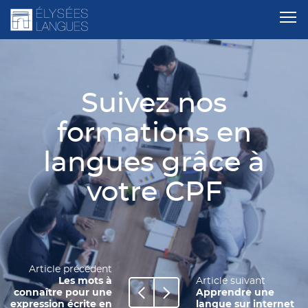
Suivez nos
formations en
langues grâce à
votre CPF
Article précédent
Les mots à
Article suivant
connaître pour une
Apprendre une
expression écrite en
langue sur internet