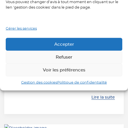
Vous pouvez changer d'avis à tout moment en cliquant sur le
Le
25 septembre 2023
.
lien 'gestion des cookies' dans le pied de page.
Vous avez la possibilité de financer votre
Gérer les services
formation professionnelle avec ÉLYSÉES LANGUES
en utilisant votre CPF ou en sollicitant des
Accepter
organismes tels qu’OPCO EP. Ces deux options
ouvrent de nouvelles perspectives en matière de
Refuser
formation et de réorientation professionnelle, tout
en renforçant l’adaptabilité face aux évolutions du
Voir les préférences
marché du travail. Ces mécanismes favorisent
Gestion des cookies
Politique de confidentialité
l’accès à […]
Lire la suite