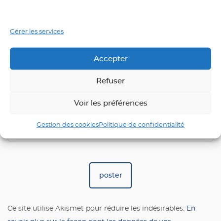
E-mail
*
Gérer les services
Accepter
Refuser
Saisissez votre réponse en chiffres
Voir les préférences
4 × deux =
Gestion des cookies
Politique de confidentialité
Ce site utilise Akismet pour réduire les indésirables.
En