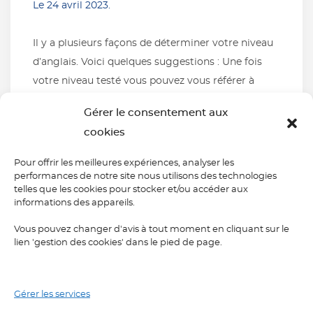
Le
24 avril 2023
.
Il y a plusieurs façons de déterminer votre niveau
d’anglais. Voici quelques suggestions : Une fois
votre niveau testé vous pouvez vous référer à
notre échelle de niveau pour rendre compte de
Gérer le consentement aux
vos compétences. Quel que soit le niveau que
cookies
vous pensez avoir, il est important de continuer à
pratiquer et à apprendre pour améliorer vos […]
Pour offrir les meilleures expériences, analyser les
performances de notre site nous utilisons des technologies
telles que les cookies pour stocker et/ou accéder aux
Lire la suite
informations des appareils.
Vous pouvez changer d'avis à tout moment en cliquant sur le
lien 'gestion des cookies' dans le pied de page.
Gérer les services