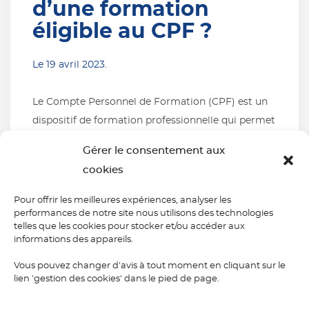
d’une formation
éligible au CPF ?
Le
19 avril 2023
.
Le Compte Personnel de Formation (CPF) est un
dispositif de formation professionnelle qui permet
aux salariés, demandeurs d’emploi, travailleurs
Gérer le consentement aux
indépendants et certains publics spécifiques tels
cookies
que les jeunes sortis du système scolaire, les
personnes en situation de handicap, etc. de suivre
Pour offrir les meilleures expériences, analyser les
des formations éligibles au CPF. En principe, toute
performances de notre site nous utilisons des technologies
telles que les cookies pour stocker et/ou accéder aux
personne âgée d’au moins 16 ans […]
informations des appareils.
Vous pouvez changer d'avis à tout moment en cliquant sur le
Lire la suite
lien 'gestion des cookies' dans le pied de page.