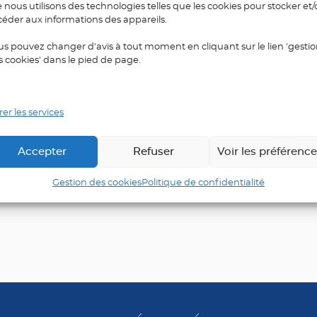
e nous utilisons des technologies telles que les cookies pour stocker et
par téléphone :
urs de Compétences
céder aux informations des appareils.
 OPCO offrent de
us pouvez changer d'avis à tout moment en cliquant sur le lien 'gesti
formation et de
s cookies' dans le pied de page.
méliorant […]
er les services
Lire la suite
Accepter
Refuser
Voir les préférenc
Gestion des cookies
Politique de confidentialité