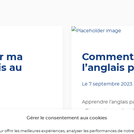
r ma
Comment 
is au
l’anglais 
Le
7 septembre 2023
.
Apprendre l’anglais 
efficace si vous cherc
nnelle avec ÉLYSÉES
Gérer le consentement aux cookies
votre emploi du temps
iser votre CPF
aider à tirer le meille
 faire appel à des
r offrir les meilleures expériences, analyser les performances de notre