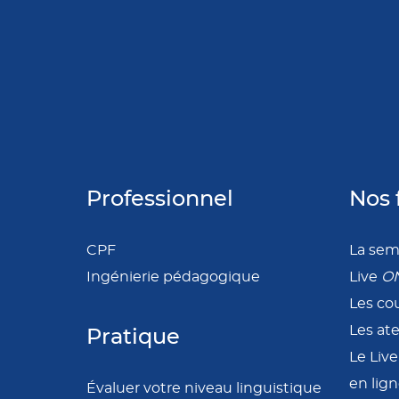
Professionnel
Nos 
CPF
La se
Ingénierie pédagogique
Live
O
Les cou
Les at
Pratique
Le Liv
en lig
Évaluer votre niveau linguistique