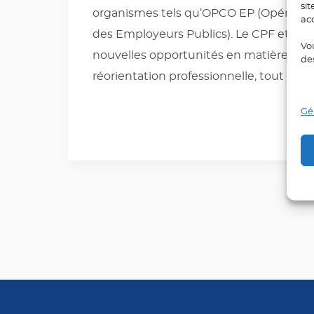
sit
organismes tels qu’OPCO EP (Opérate
ac
des Employeurs Publics). Le CPF et les
Vo
nouvelles opportunités en matière de 
de
réorientation professionnelle, tout en a
Gér