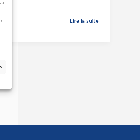
/ou
Lire la suite
on
es