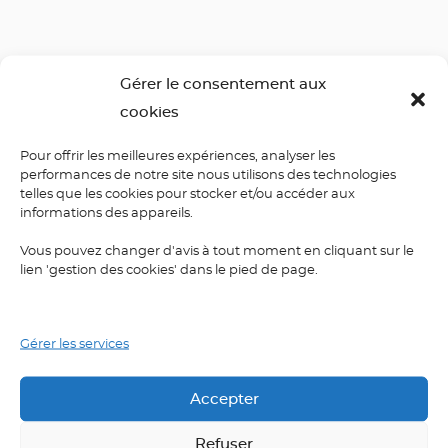
Gérer le consentement aux
cookies
Laisser un commentaire
Pour offrir les meilleures expériences, analyser les
performances de notre site nous utilisons des technologies
telles que les cookies pour stocker et/ou accéder aux
informations des appareils.
Votre adresse e-mail ne sera pas publiée.
Les champs
obligatoires sont indiqués avec
*
Vous pouvez changer d'avis à tout moment en cliquant sur le
lien 'gestion des cookies' dans le pied de page.
Commentaire
*
Gérer les services
Accepter
Refuser