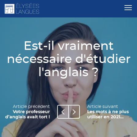
Est-il vraiment
nécessaire d'étudier
l'anglais ?
Article précédent
Article suivant
Votre professeur
Les mots à ne plus
d’anglais avait tort !
utiliser en 2021…