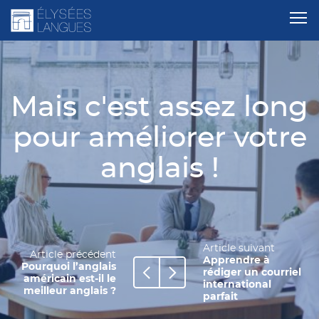
Mais c'est assez long
pour améliorer votre
anglais !
Article suivant
Article précédent
Apprendre à
Pourquoi l’anglais
rédiger un courriel
américain est-il le
international
meilleur anglais ?
parfait