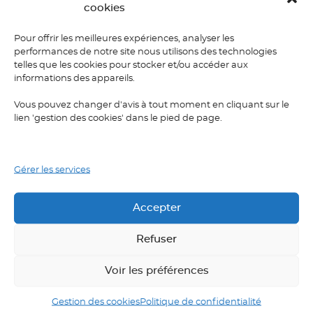
cookies
Pour offrir les meilleures expériences, analyser les
performances de notre site nous utilisons des technologies
telles que les cookies pour stocker et/ou accéder aux
informations des appareils.
Vous pouvez changer d'avis à tout moment en cliquant sur le
lien 'gestion des cookies' dans le pied de page.
Changez de
niveau
Gérer les services
d’anglais
rapidement
Accepter
Une semaine intensive pour
Refuser
s’améliorer linguistiquement
Voir les préférences
Vous pouvez participer à cette
semaine de formation intensive
Gestion des cookies
Politique de confidentialité