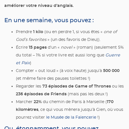
améliorer votre niveau d’anglais.
En une semaine, vous pouvez :
1 kilo
Prendre
(ou en perdre 1, si vous êtes «
one of
God’s favorites
» (un des favoris de Dieu)).
15 pages
Écrire
d’un «
novel
» (roman) (seulement 5%
du total – 1% si votre livre est aussi long que
Guerre
et Paix
)
500 000
Compter « out loud » (à voix haute) jusqu’à
(et même faire des pauses toilettes !)
73 épisodes de Game of Thrones
Regarder les
ou les
236 épisodes de Friends
(mais pas les deux !)
22%
170
Marcher
du chemin de Paris à Marseille (
kilomètres
, ce qui vous mènera jusqu’à Gien, où vous
pourrez visiter
le Musée de la Faïencerie
!)
Ou, étonnamment, vous pouvez