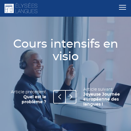
Cours intensifs en
visio
Article suivant
Article précédent
Joyeuse Journée
Quel est le
européenne des
problème ?
langues !