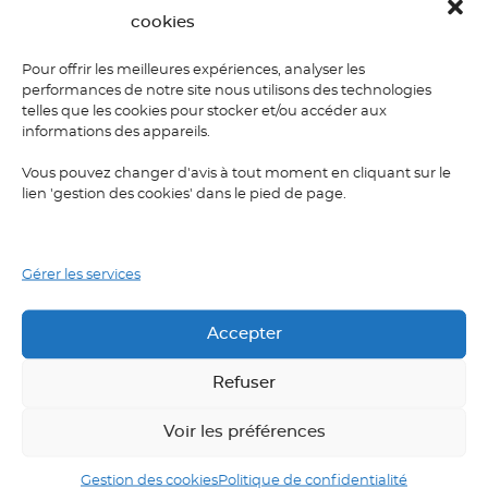
cookies
pratique ciblée, afin d’améliorer
votre niveau d’anglais par des cours
Pour offrir les meilleures expériences, analyser les
en visio.
performances de notre site nous utilisons des technologies
telles que les cookies pour stocker et/ou accéder aux
informations des appareils.
Vous pouvez changer d'avis à tout moment en cliquant sur le
lien 'gestion des cookies' dans le pied de page.
Retour aux articles
Gérer les services
Accepter
Refuser
Voir les préférences
Laisser un commentaire
Gestion des cookies
Politique de confidentialité