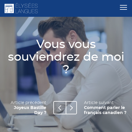
Vous vous
souviendrez de moi
?
Article précédent
Article suivant
Joyeux Bastille
Comment parler le
Day ?
français canadien ?