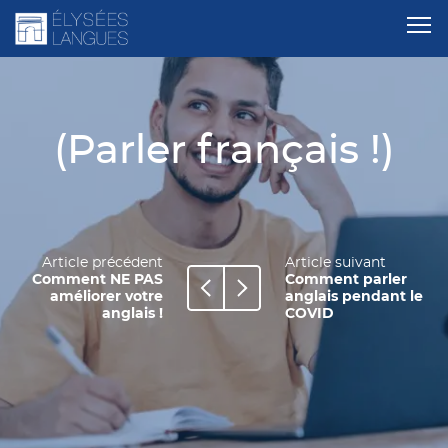
(Parler français !)
Article précédent
Article suivant
Comment NE PAS
Comment parler
améliorer votre
anglais pendant le
anglais !
COVID