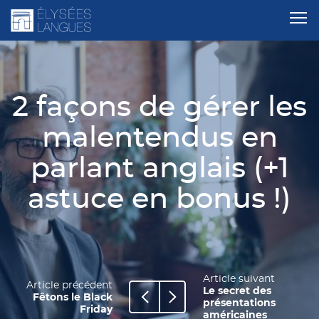
2 façons de gérer les
malentendus en
parlant anglais (+1
astuce en bonus !)
Article suivant
Article précédent
Le secret des
Fêtons le Black
présentations
Friday
américaines