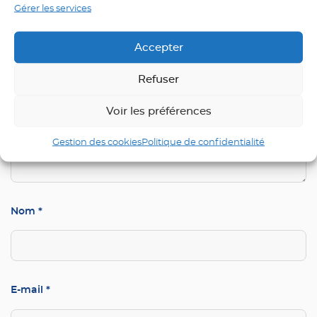
Votre adresse e-mail ne sera pas publiée.
Les champs
Gérer les services
obligatoires sont indiqués avec
*
Accepter
Commentaire
*
Refuser
Voir les préférences
Gestion des cookies
Politique de confidentialité
Nom
*
E-mail
*