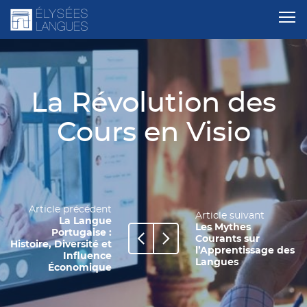
La Révolution des
Cours en Visio
Article précédent
Article suivant
La Langue
Les Mythes
Portugaise :
Courants sur
Histoire, Diversité et
l’Apprentissage des
Influence
Langues
Économique