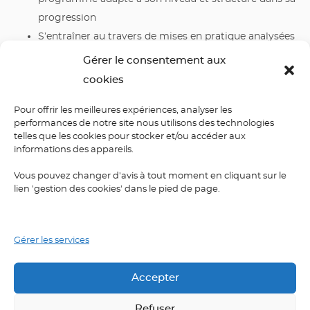
progression
S’entraîner au travers de mises en pratique analysées
et corrigées
Gérer le consentement aux
Nuancer son discours et renforcer sa compréhension
cookies
Pour suivre une formation semi-intensive
LIVE
ONLINE
,
Pour offrir les meilleures expériences, analyser les
contactez ÉLYSÉES LANGUES via notre formulaire de
performances de notre site nous utilisons des technologies
telles que les cookies pour stocker et/ou accéder aux
contact, par téléphone 01.44.09.99.22 ou
informations des appareils.
email
contact@elylangues.com
.
Vous pouvez changer d'avis à tout moment en cliquant sur le
lien 'gestion des cookies' dans le pied de page.
Gérer les services
Accepter
Refuser