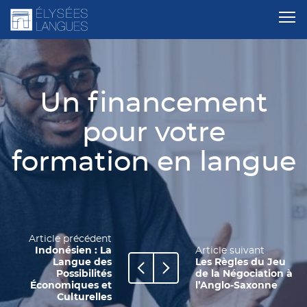
Un financement
pour votre
formation en langue
Article précédent
Indonésien : La
Article suivant
Langue des
Les Règles du Jeu
Possibilités
de la Négociation à
Économiques et
l’Anglo-Saxonne
Culturelles