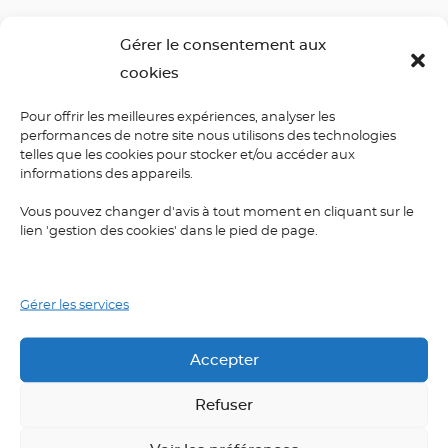
Gérer le consentement aux
Laisser un commentaire
cookies
Pour offrir les meilleures expériences, analyser les
performances de notre site nous utilisons des technologies
Votre adresse e-mail ne sera pas publiée.
Les champs
telles que les cookies pour stocker et/ou accéder aux
obligatoires sont indiqués avec
*
informations des appareils.
Vous pouvez changer d'avis à tout moment en cliquant sur le
Commentaire
*
lien 'gestion des cookies' dans le pied de page.
Gérer les services
Accepter
Refuser
Nom
*