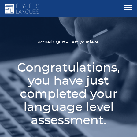
Quiz – Test your level
Accueil
>
Congratulations,
you have just
completed your
language level
assessment.